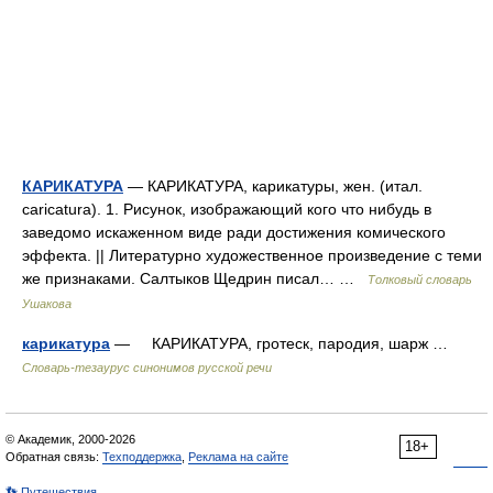
КАРИКАТУРА
— КАРИКАТУРА, карикатуры, жен. (итал.
caricatura). 1. Рисунок, изображающий кого что нибудь в
заведомо искаженном виде ради достижения комического
эффекта. || Литературно художественное произведение с теми
же признаками. Салтыков Щедрин писал… …
Толковый словарь
Ушакова
карикатура
— КАРИКАТУРА, гротеск, пародия, шарж …
Словарь-тезаурус синонимов русской речи
© Академик, 2000-2026
18+
Обратная связь:
Техподдержка
,
Реклама на сайте
👣 Путешествия