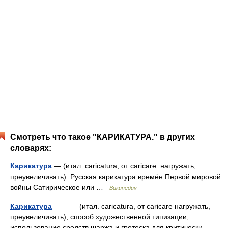
Смотреть что такое "КАРИКАТУРА." в других
словарях:
Карикатура
— (итал. caricatura, от caricare нагружать,
преувеличивать). Русская карикатура времён Первой мировой
войны Сатирическое или …
Википедия
Карикатура
— (итал. caricatura, от caricare нагружать,
преувеличивать), способ художественной типизации,
использование средств шаржа и гротеска для критически