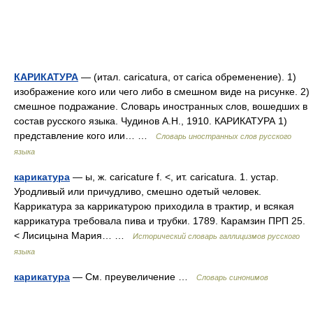
КАРИКАТУРА
— (итал. caricatura, от carica обременение). 1)
изображение кого или чего либо в смешном виде на рисунке. 2)
смешное подражание. Словарь иностранных слов, вошедших в
состав русского языка. Чудинов А.Н., 1910. КАРИКАТУРА 1)
представление кого или… …
Словарь иностранных слов русского
языка
карикатура
— ы, ж. caricature f. <, ит. caricatura. 1. устар.
Уродливый или причудливо, смешно одетый человек.
Каррикатура за каррикатурою приходила в трактир, и всякая
каррикатура требовала пива и трубки. 1789. Карамзин ПРП 25.
< Лисицына Мария… …
Исторический словарь галлицизмов русского
языка
карикатура
— См. преувеличение …
Словарь синонимов