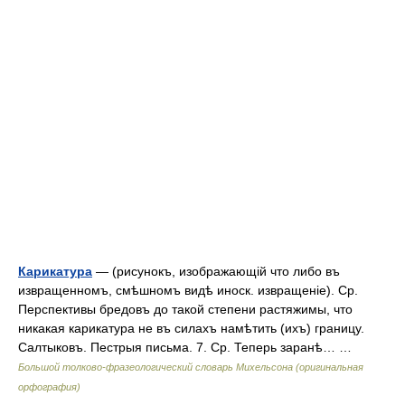
Карикатура
— (рисунокъ, изображающій что либо въ
извращенномъ, смѣшномъ видѣ иноск. извращеніе). Ср.
Перспективы бредовъ до такой степени растяжимы, что
никакая карикатура не въ силахъ намѣтить (ихъ) границу.
Салтыковъ. Пестрыя письма. 7. Ср. Теперь заранѣ… …
Большой толково-фразеологический словарь Михельсона (оригинальная
орфография)